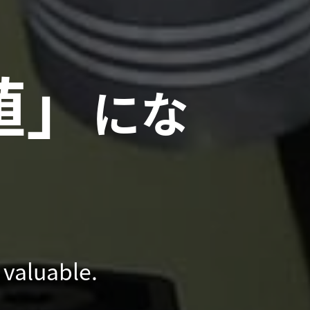
値」
にな
 valuable.